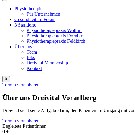
Physiotherapie
Für Unternehmen
Gesundheit im Fokus
3 Standorte
Physiotherapiepraxis Wolfurt
Physiotherapiepraxis Dornbirn
Physiotherapiepraxis Feldkirch
Über uns
Team
Jobs
Dreivital Membership
Kontakt
X
Termin vereinbaren
Über uns
Dreivital Vorarlberg
Dreivital sieht seine Aufgabe darin, den Patienten im Umgang mit v
Termin vereinbaren
Begleitete PatientInnen
0
+