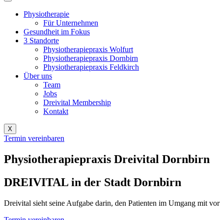
Physiotherapie
Für Unternehmen
Gesundheit im Fokus
3 Standorte
Physiotherapiepraxis Wolfurt
Physiotherapiepraxis Dornbirn
Physiotherapiepraxis Feldkirch
Über uns
Team
Jobs
Dreivital Membership
Kontakt
X
Termin vereinbaren
Physiotherapiepraxis
Dreivital Dornbirn
DREIVITAL in der Stadt Dornbirn
Dreivital sieht seine Aufgabe darin, den Patienten im Umgang mit v
Termin vereinbaren